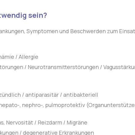
twendig sein?
rkrankungen, Symptomen und Beschwerden zum Einsa
mie / Allergie
örungen / Neurotransmitterstörungen / Vagusstärku
ündlich / antiparasitär / antibakteriell
, hepato-, nephro-, pulmoprotektiv (Organunterstütze
s, Nervosität / Reizdarm / Migräne
kungen / degenerative Erkrankungen