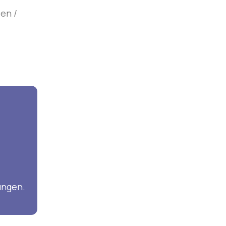
en /
ungen.