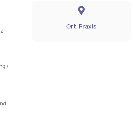
Ort: Praxis
tz
ng /
nd: